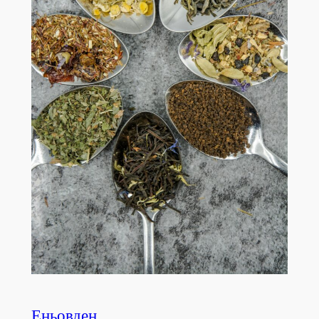
Еньовден