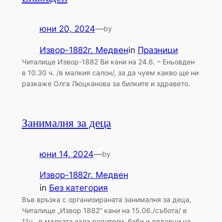
юни 20, 2024
—
by
Извор-1882г. Медвен
in
Празници
Читалище Извор-1882 Ви кани на 24.6. – Еньовден
в 10.30 ч. /в малкия салон/, за да чуем какво ще ни
разкаже Олга Люцканова за билките и здравето.
Занималня за деца
юни 14, 2024
—
by
Извор-1882г. Медвен
in
Без категория
Във връзка с организираната занималня за деца,
Читалище „Извор 1882“ кани на 15.06./събота/ в
11ч., в малката зала родители, баби и дядовци на