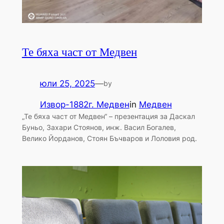
Те бяха част от Медвен
юли 25, 2025
—
by
Извор-1882г. Медвен
in
Медвен
„Те бяха част от Медвен“ – презентация за Даскал
Буньо, Захари Стоянов, инж. Васил Богалев,
Велико Йорданов, Стоян Бъчваров и Лоловия род.