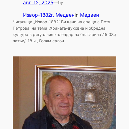
авг. 12, 2025
—
by
Извор-1882г. Медвен
in
Медвен
Читалище „Извор-1882“ Ви кани на среща с Петя
Петрова, на тема „Храната-духовна и обредна
култура в ритуалния календар на българина“.15.08./
петък/, 18 ч., Голям салон