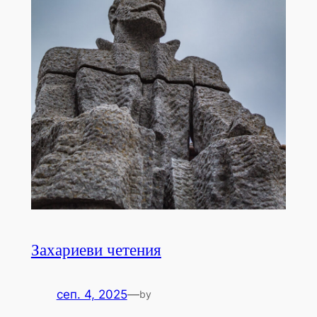
Захариеви четения
сеп. 4, 2025
—
by