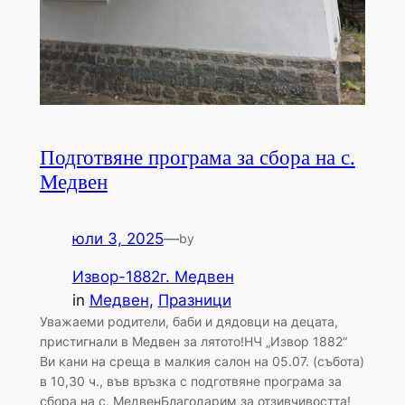
Подготвяне програма за сбора на с.
Медвен
юли 3, 2025
—
by
Извор-1882г. Медвен
in
Медвен
, 
Празници
Уважаеми родители, баби и дядовци на децата,
пристигнали в Медвен за лятото!НЧ „Извор 1882“
Ви кани на среща в малкия салон на 05.07. (събота)
в 10,30 ч., във връзка с подготвяне програма за
сбора на с. МедвенБлагодарим за отзивчивостта!