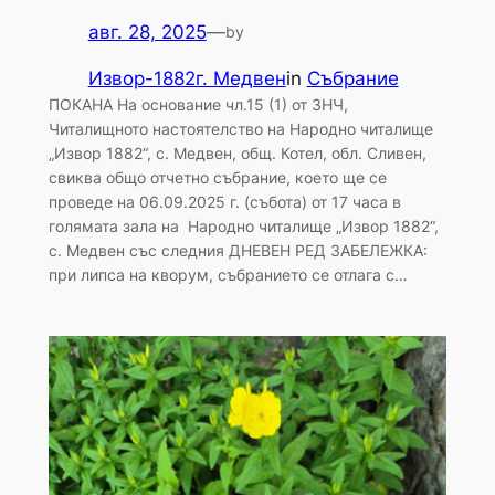
авг. 28, 2025
—
by
Извор-1882г. Медвен
in
Събрание
ПОКАНА На основание чл.15 (1) от ЗНЧ,
Читалищното настоятелство на Народно читалище
„Извор 1882“, с. Медвен, общ. Котел, обл. Сливен,
свиква общо отчетно събрание, което ще се
проведе на 06.09.2025 г. (събота) от 17 часа в
голямата зала на Народно читалище „Извор 1882“,
с. Медвен със следния ДНЕВЕН РЕД ЗАБЕЛЕЖКА:
при липса на кворум, събранието се отлага с…