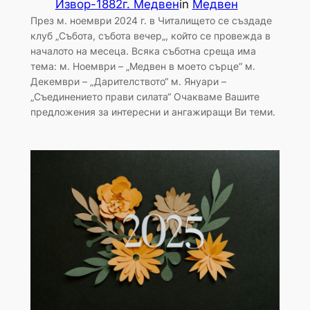
Извор-1882г. Медвен
in
Медвен
През м. ноември 2024 г. в Читалището се създаде
клуб „Събота, събота вечер„, който се провежда в
началото на месеца. Всяка съботна среща има
тема: м. Ноември – „Медвен в моето сърце“ м.
Декември – „Дарителството“ м. Януари –
„Съединението прави силата“ Очакваме Вашите
предложения за интересни и ангажиращи Ви теми.