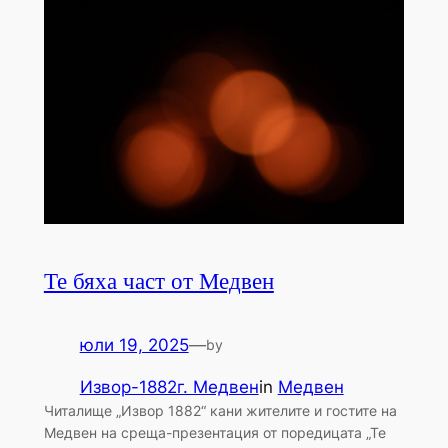
Те бяха част от Медвен
юли 19, 2025
—
by
Извор-1882г. Медвен
in
Медвен
Читалище „Извор 1882“ кани жителите и гостите на
Медвен на среща-презентация от поредицата „Те