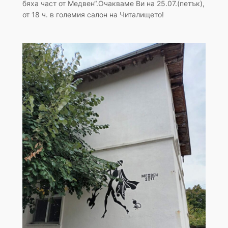
бяха част от Медвен“.Очакваме Ви на 25.07.(петък),
от 18 ч. в големия салон на Читалището!