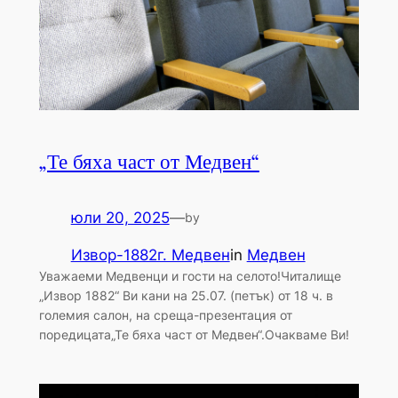
„Те бяха част от Медвен“
юли 20, 2025
—
by
Извор-1882г. Медвен
in
Медвен
Уважаеми Медвенци и гости на селото!Читалище
„Извор 1882“ Ви кани на 25.07. (петък) от 18 ч. в
големия салон, на среща-презентация от
поредицата„Те бяха част от Медвен“.Очакваме Ви!