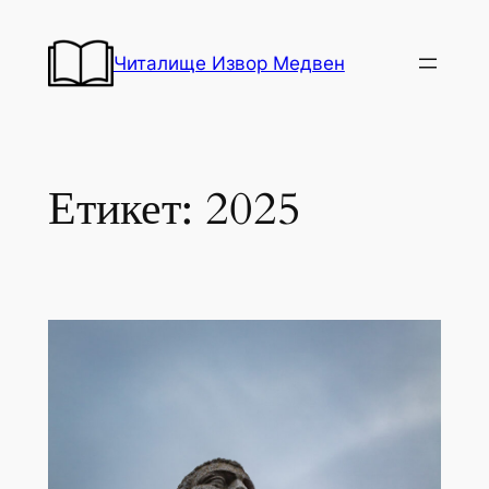
Към
съдържанието
Читалище Извор Медвен
Етикет:
2025