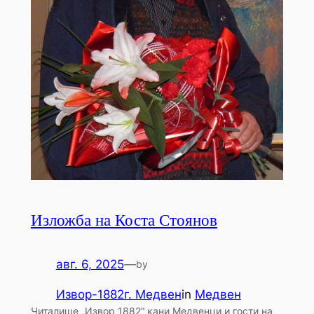
Изложба на Коста Стоянов
авг. 6, 2025
—
by
Извор-1882г. Медвен
in
Медвен
Читалище „Извор 1882“ кани Медвенци и гости на