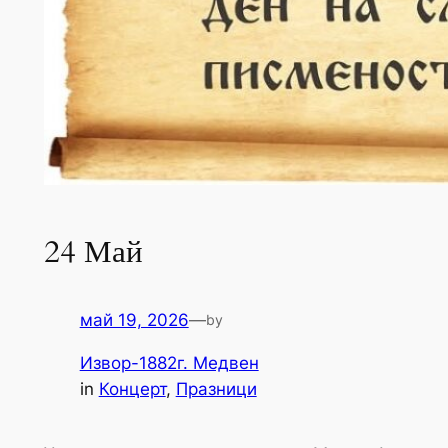
24 Май
май 19, 2026
—
by
Извор-1882г. Медвен
in
Концерт
, 
Празници