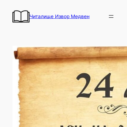
Към
съдържанието
Читалище Извор Медвен